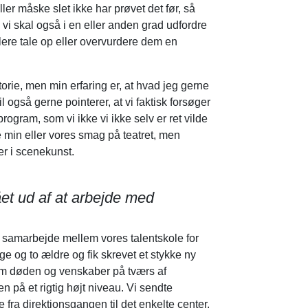
ller måske slet ikke har prøvet det før, så
vi skal også i en eller anden grad udfordre
llere tale op eller overvurdere dem en
torie, men min erfaring er, at hvad jeg gerne
l også gerne pointerer, at vi faktisk forsøger
ogram, som vi ikke vi ikke selv er ret vilde
e min eller vores smag på teatret, men
er i scenekunst.
fået ud af at arbejde med
i et samarbejde mellem vores talentskole for
e og to ældre og fik skrevet et stykke ny
om døden og venskaber på tværs af
n på et rigtig højt niveau. Vi sendte
e fra direktionsgangen til det enkelte center.