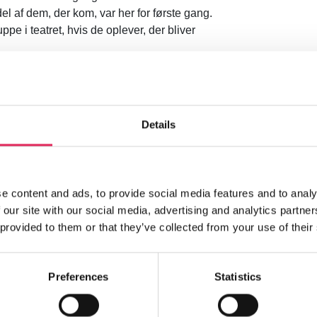
 del af dem, der kom, var her for første gang.
pe i teatret, hvis de oplever, der bliver
smalle i vores kontekst, og samtidig også for
 har vi faktisk stor glæde af at turnere i
 har skabt en form for medejerskab til
Details
 ind til os, som der har været.
dsats med publikumsudvikling?
 Vi ved godt, at vi ikke kan gøre alle til
e content and ads, to provide social media features and to analy
 der ikke kommer her til at synes, at det er
 our site with our social media, advertising and analytics partn
erne vække og styrke interessen for
 provided to them or that they’ve collected from your use of their
kke at afskrive scenekunst en gang for alle,
det være skønt.
Preferences
Statistics