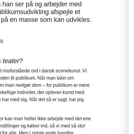
 han ser på og arbejder med
blikumsudvikling afspejle et
ke på en masse som kan udvikles.
19
 teater?
t misforståede ord i dansk scenekunst. Vi
nsten til publikum. Når man taler om
 om man nedgør dem – for publikum er mere
kellige individer, der oplever kunst med
har med sig. Når det så er sagt, har jeg
for kan man heller ikke arbejde med det ene
stillinger og køber ind, så vi med så stor
 for alle. Men i sidste ende handler