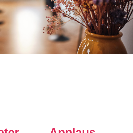
eter
Applaus