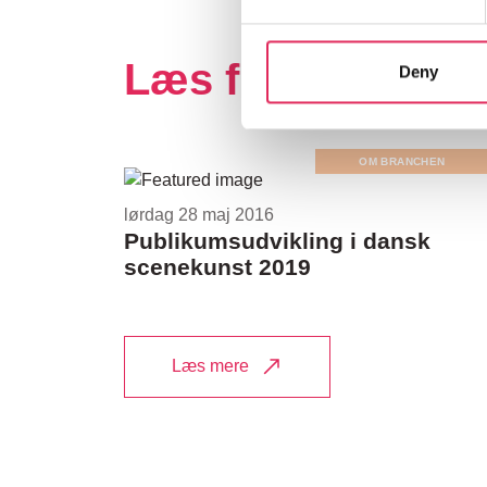
Læs flere nyhede
Deny
OM BRANCHEN
lørdag 28 maj 2016
Publikumsudvikling i dansk
scenekunst 2019
Læs mere