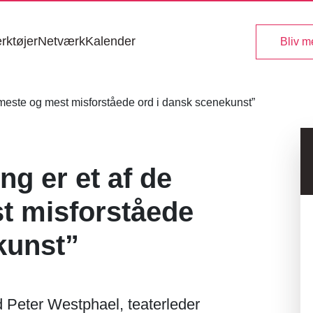
rktøjer
Netværk
Kalender
Bliv 
g er et af de
t misforståede
kunst”
 Peter Westphael, teaterleder