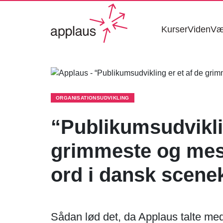
Kurser
Viden
Væ
ORGANISATIONSUDVIKLING
“Publikumsudviklin
grimmeste og mes
ord i dansk scene
Sådan lød det, da Applaus talte med