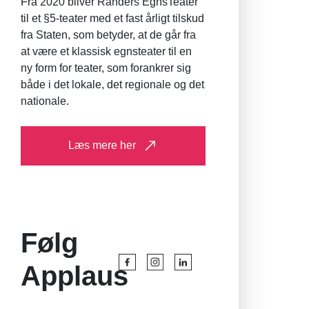
Fra 2020 bliver Randers EgnsTeater
til et §5-teater med et fast årligt tilskud
fra Staten, som betyder, at de går fra
at være et klassisk egnsteater til en
ny form for teater, som forankrer sig
både i det lokale, det regionale og det
nationale.
Læs mere her
Følg
Applaus