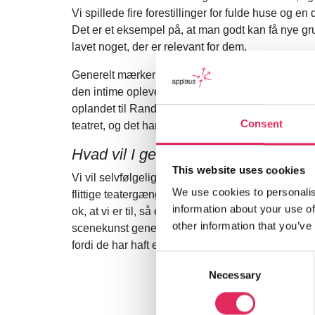
Vi spillede fire forestillinger for fulde huse og en
Det er et eksempel på, at man godt kan få nye grup
lavet noget, der er relevant for dem.
Generelt mærker vi en stigende interesse for det 
den intime oplevelse og den stærke historie. Og så
oplandet til Randers med vores vinterkabaret. Det
Consent
teatret, og det har vist sig, at der ikke er så langt
Hvad vil I gerne opnå med jeres in
This website uses cookies
Vi vil selvfølgelig gerne have endnu flere i teatret.
We use cookies to personalis
flittige teatergængere. Men kan vi så bare få dem,
information about your use of
ok, at vi er til, så er det også fint. Og så vil vi g
other information that you’ve
scenekunst generelt. Og kunne vi få publikum til i
fordi de har haft en enkelt skod-oplevelse, ville 
Consent
Necessary
Selection