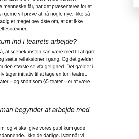
 menneske får, når det præsenteres for et
i gerne vil prøve at nå nogle nye, ikke så
adig er meget bevidste om, at det ikke
ællesnævner.
kum ind i teatrets arbejde?
 på, at scenekunsten kan være med til at gøre
 og sætte refleksioner i gang. Og det gælder
om den største selvfølgelighed. Det gælder i
ager initiativ til at tage en tur i teatret.
ater – og snart som §5-teater – er at være
n man begynder at arbejde med
m, og vi skal give vores publikum gode
edannende. Ikke de dårlige. Især når vi