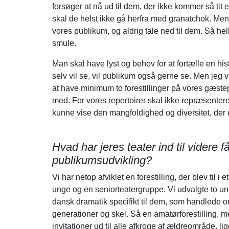
forsøger at nå ud til dem, der ikke kommer så tit e
skal de helst ikke gå herfra med granatchok. Men 
vores publikum, og aldrig tale ned til dem. Så he
smule.
Man skal have lyst og behov for at fortælle en his
selv vil se, vil publikum også gerne se. Men jeg vi
at have minimum to forestillinger på vores gæstepr
med. For vores repertoirer skal ikke repræsenter
kunne vise den mangfoldighed og diversitet, der 
Hvad har jeres teater ind til videre 
publikumsudvikling?
Vi har netop afviklet en forestilling, der blev til 
unge og en seniorteatergruppe. Vi udvalgte to ung
dansk dramatik specifikt til dem, som handlede 
generationer og skel. Så en amatørforestilling, me
invitationer ud til alle afkroge af ældreområde, lig