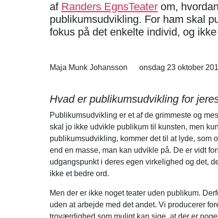
af
Randers EgnsTeater
om, hvordan
publikumsudvikling. For ham skal pu
fokus på det enkelte individ, og ik
Maja Munk Johansson
onsdag 23 oktober 20
Hvad er publikumsudvikling for jeres
Publikumsudvikling er et af de grimmeste og mes
skal jo ikke udvikle publikum til kunsten, men ku
publikumsudvikling, kommer det til at lyde, som
end en masse, man kan udvikle på. De er vidt fors
udgangspunkt i deres egen virkelighed og det, de 
ikke et bedre ord.
Men der er ikke noget teater uden publikum. Der
uden at arbejde med det andet. Vi producerer fore
troværdighed som muligt kan sige, at der er noget