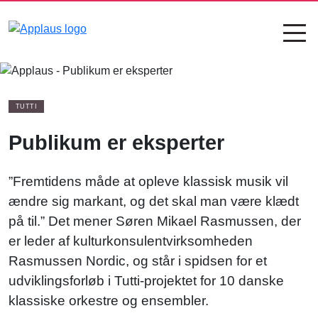
TUTTI
Publikum er eksperter
”
Fremtidens måde
at opleve klassisk musik vil
ændre sig markant
,
og det skal man være klædt
på til
.
”
Det mener Søren Mikael Rasmussen, der
er leder af kultur
konsulentvirksomheden
Rasmus
sen Nordic, og står i spidsen for et
udviklingsforløb
i Tutti-projektet
for
10
danske
klassiske
orkestre og
ensembler.