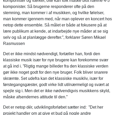
komponister og værker, ofte kan folk måske blot nævne 4-5
komponister. Så brugerne responderer ofte på den
stemning, man kommer i af musikken, og hvilke følelser,
man kommer igennem med, når man oplever en koncert hos
netop dette ensemble. Så målet er både at fokusere på at
lære publikum at kende, at indarbejde nye måder at se sig
selv og så at planlægge derefter.”, forklarer Søren Mikael
Rasmussen
Det er ikke mindst nødvendigt, fortæller han, fordi den
klassiske musik især for nye brugere kan forekomme svær
at gå ind i. ”Rigtig mange billeder fra den klassiske verden
gør ikke noget godt for den nye bruger. Folk bliver snarere
skræmte. Set udefra kan det klassiske musikliv, især for
førstegangsgæster, godt virke lidt utilnærmeligt og svært at
spejle sig i. Men det er ikke nødvendigvis musikkens skyld,
måske afsendernes attitude til den.”
Det er netop dér, udviklingsforløbet sætter ind: ”Det her
projekt handler om at give et bud på nogle andre