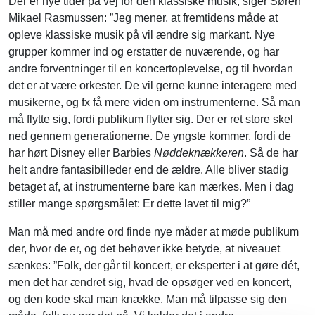
Der er nye tider på vej for den klassiske musik, siger Søren
Mikael Rasmussen: ”Jeg mener, at fremtidens måde at
opleve klassiske musik på vil ændre sig markant. Nye
grupper kommer ind og erstatter de nuværende, og har
andre forventninger til en koncertoplevelse, og til hvordan
det er at være orkester. De vil gerne kunne interagere med
musikerne, og fx få mere viden om instrumenterne. Så man
må flytte sig, fordi publikum flytter sig. Der er ret store skel
ned gennem generationerne. De yngste kommer, fordi de
har hørt Disney eller Barbies
Nøddeknækkeren
. Så de har
helt andre fantasibilleder end de ældre. Alle bliver stadig
betaget af, at instrumenterne bare kan mærkes. Men i dag
stiller mange spørgsmålet: Er dette lavet til mig?”
Man må med andre ord finde nye måder at møde publikum
der, hvor de er, og det behøver ikke betyde, at niveauet
sænkes: ”Folk, der går til koncert, er eksperter i at gøre dét,
men det har ændret sig, hvad de opsøger ved en koncert,
og den kode skal man knække. Man må tilpasse sig den