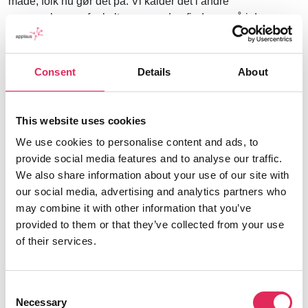
måde, folk nu gør det på. Vi kalder det i andre
sammenhænge fankultur – men den findes også i den
klassiske musik. Og det er dér, man skaber en relation, som
betyder publikum faktisk kommer. Der er en faglig dygtighed
hos musikerne, og dén er kernen – men den skal møde
Consent
Details
About
publikum på den måde, de gerne vil opleve koncerter på.”
This website uses cookies
We use cookies to personalise content and ads, to
Om Søren Mikael
provide social media features and to analyse our traffic.
Rasmussen
We also share information about your use of our site with
our social media, advertising and analytics partners who
may combine it with other information that you’ve
Søren Mikael Rasmussen er leder af Rasmussen
provided to them or that they’ve collected from your use
Nordic.
Han er uddannet journalist og har tidligere
of their services.
arbejdet som leder i bla.
DR Kultur, TV2 Øst, P4
København og DR’s Aktualitet og Videnskab.
Han
har desuden en række yderligere uddannelser
Consent
herunder er han MBA i Innovation- &
Necessary
Selection