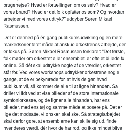
brugerrejse? Hvad er fortællingen om os selv? Hvad er
vores brand? Hvad er det folk opfatter os som? Og hvordan
arbejder vi med vores udtryk?” uddyber Søren Mikael
Rasmussen.
Det er dermed på én gang publikumsudvikling og en mere
markedsorienteret måde at anskue orkestrenes arbejde, der
er fokus på. Søren Mikael Rasmussen forklarer: ”Det første,
folk møder om orkestret eller ensemblet, er ofte et billede fx
online. Så dét skal udtrykke nogle af de værdier, orkestret
står for. Ved vores workshops udtrykker orkestrene nogle
gange, at de er bekymrede for, at hvis de gør, hvad
publikum vil, så kommer de alle til at ligne hinanden. Så
driller vi lidt ved at vise billeder af de store internationale
symfoniorkestre, og de ligner alle hinanden, har ens
billeder, med ens tøj og samme måde at posere på. Det er
lige det modsatte, vi ønsker, skal ske. Så strategiarbejdet
skal derfor gøre, at ensemblerne kan skille sig ud, finde
hver deres værdi, dér hvor de har rod, og ikke mindst blive