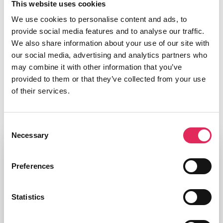
This website uses cookies
det smart med mange trapper, hvis mange af vores gæster
We use cookies to personalise content and ads, to
er over 65. Det er svært at sætte grænsen for hvilke data,
provide social media features and to analyse our traffic.
der er relevante, men vi fokuserer på kunderejsen, så vi gør
We also share information about your use of our site with
det nemt og rart at være publikum hos Odense
our social media, advertising and analytics partners who
Symfoniorkester. Hvis vi ikke udvikler os, mister vi publikum,
may combine it with other information that you’ve
så udviklingsarbejdet er helt klart en del af vores arbejde, så
provided to them or that they’ve collected from your use
vi stadig er en relevant kulturinstitution”, afrunder Trine Boje
of their services.
Mortensen.
Foto: Odense Symfoniorkester
Consent
Necessary
Selection
Om interviewet
Preferences
Interviewet er en del af rapporten “Danske
spillesteder og koncertarrangørers arbejde”, der
Statistics
præsenterer resultaterne af en brancheundersøgelse,
der kortlægger danske spillesteder og