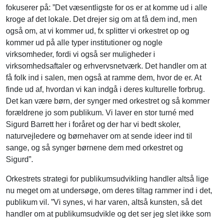
fokuserer på: ”Det væsentligste for os er at komme ud i alle
kroge af det lokale. Det drejer sig om at få dem ind, men
også om, at vi kommer ud, fx splitter vi orkestret op og
kommer ud på alle typer institutioner og nogle
virksomheder, fordi vi også ser muligheder i
virksomhedsaftaler og erhvervsnetværk. Det handler om at
få folk ind i salen, men også at ramme dem, hvor de er. At
finde ud af, hvordan vi kan indgå i deres kulturelle forbrug.
Det kan være børn, der synger med orkestret og så kommer
forældrene jo som publikum. Vi laver en stor turné med
Sigurd Barrett her i foråret og der har vi bedt skoler,
naturvejledere og børnehaver om at sende ideer ind til
sange, og så synger børnene dem med orkestret og
Sigurd”.
Orkestrets strategi for publikumsudvikling handler altså lige
nu meget om at undersøge, om deres tiltag rammer ind i det,
publikum vil. ”Vi synes, vi har varen, altså kunsten, så det
handler om at publikumsudvikle og det ser jeg slet ikke som