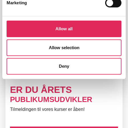
Marketing
koncertarrangørers arbejde med publikumsudvikling
med data fra 2022.
Allow all
Læs vores rapporter her
Allow selection
Nysgerrig på publikumsudvikling?
Deny
Få abonnement
ER DU ÅRETS
PUBLIKUMSUDVIKLER
Tilmeldingen til vores kurser er åben!