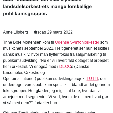
landsdelsorkestrets mange forskellige
publikumsgrupper.
Anne Liisberg
tirsdag 29 marts 2022
Trine Boje Mortensen kom til
Odense Symfoniorkester
som
musikchef i september 2021. Helt generelt ser hun et skifte i
dansk musikliv, hvor man flytter fokus fra salg/marketing til
publikumsudvikling. ”Nu er vi i hvert fald optaget af arbejdet
her i orkestret. Vi er også med i
DEOO
s (Danske
Ensembler, Orkestre og
Operainstitutioner) publikumsudviklingsprojekt
TUTTI
, der
undersøger vores publikum specifikt – blandt andet gennem
fokusgrupper. Her glæder jeg mig til at lære, hvordan vi
arbejder med segmenter. Vi ved, hvem de er, men hvad gør
vi så med dem?”, fortæller hun.
Odense Symfoniorkester har som landsdelsorkester