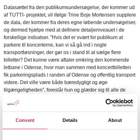
Datasættet fra den publikumsundersøgelse, der kommer ud
af TUTTI- projektet, vil ifølge Trine Boje Mortensen supplere
de data, der kommer fra deres egne løbende undersøgelser,
og dermed hjælpe med at definere detaljeniveauet i de
forskellige indsatser. ”Hvis det er svært for publikum at
parkere til koncerterne, kan vi så gå ind i nogle
transportløsninger, der gør os i stand til at sælge flere
billetter? Det kunne være aftaler omkring den kommende
letbane i Odense, hvor man sammen med koncertbilletten
fik parkeringsplads i randen af Odense og offentlig transport
videre. Det ville være både bæredygtigt og øge
tilgængeligheden”, foreslår hun og glæder sig til alle de
spørgsmål, hun vil kunne stille, når hun har set resultatet af
den igangværende undersøgelse, der laves i forbindelse
med TUTTI-projektet.
Consent
Details
About
”Man kan næsten ikke kende sit publikum for godt. Jeg har
ikke behov for at kende deres skostørrelse – og dog, for er
der plads nok i salen, hvis folk generelt bliver højere? Er