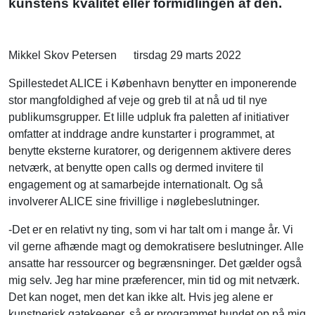
kunstens kvalitet eller formidlingen af den.
Mikkel Skov Petersen
tirsdag 29 marts 2022
Spillestedet ALICE i København benytter en imponerende
stor mangfoldighed af veje og greb til at nå ud til nye
publikumsgrupper. Et lille udpluk fra paletten af initiativer
omfatter at inddrage andre kunstarter i programmet, at
benytte eksterne kuratorer, og derigennem aktivere deres
netværk, at benytte open calls og dermed invitere til
engagement og at samarbejde internationalt. Og så
involverer ALICE sine frivillige i nøglebeslutninger.
-Det er en relativt ny ting, som vi har talt om i mange år. Vi
vil gerne afhænde magt og demokratisere beslutninger. Alle
ansatte har ressourcer og begrænsninger. Det gælder også
mig selv. Jeg har mine præferencer, min tid og mit netværk.
Det kan noget, men det kan ikke alt. Hvis jeg alene er
kunstnerisk gatekeeper, så er programmet bundet op på mig