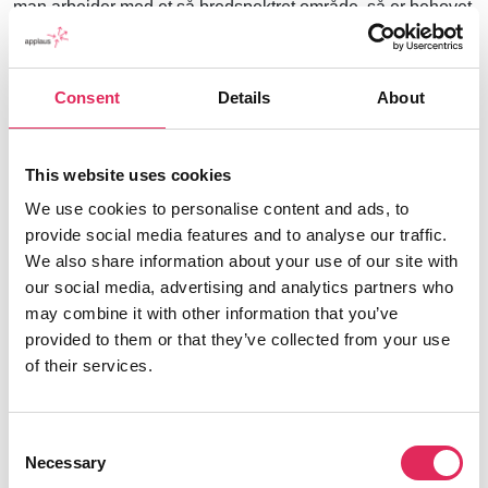
man arbejder med et så bredspektret område, så er behovet
for segmentering en bunden opgave.
-Når serbiske stjerner gæster ALICE, så rækker vi ud til et
Consent
Details
About
serbisk publikum. En del af vores gæstekuraterede
arrangementer har stærk forankring i fx kunstakademiet, og
så er vi synlige der. Vi vælger samarbejdspartnere, vi
This website uses cookies
tænker, kan forsyne os med et publikum, der er relevante for
ALICE, men som vi ikke har orienteret os imod endnu. Og
We use cookies to personalise content and ads, to
så segmenterer vi også i vores SoMe-markedsføring, siger
provide social media features and to analyse our traffic.
Bjarke Svendsen.
We also share information about your use of our site with
our social media, advertising and analytics partners who
ALICE arbejder også med data, men ikke i det omfang de
may combine it with other information that you’ve
ønsker. Som en mindre kulturinstitution har de ikke
provided to them or that they’ve collected from your use
ressourcer til at arbejde fortløbende og primært fokuseret på
of their services.
med data. Til foråret afvikles dog en større
brugerundersøgelse. Bjarke Svendsen peger på Slots- og
Kulturstyrelsen (SLKS), som en oplagt aktør, der kan løse
Consent
udfordringen og forløse et stort potentiale.
Necessary
Selection