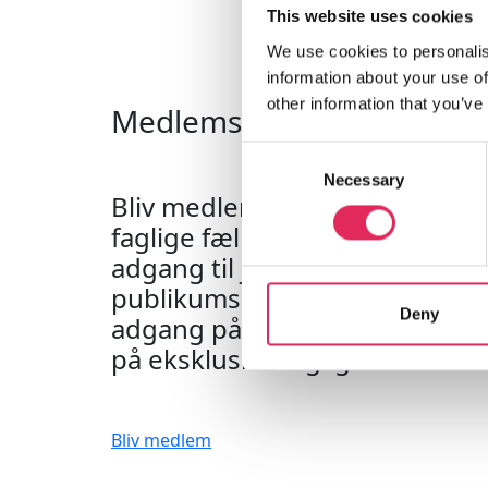
This website uses cookies
We use cookies to personalis
information about your use of
other information that you’ve
Medlemskab
Consent
Necessary
Selection
Bliv medlem af Applaus og ko
faglige fællesskab. Din institut
adgang til jeres eget
publikumsdashboard, og I får 
Deny
adgang på kurser. Derudover in
på eksklusive faglige netværk.
Bliv medlem