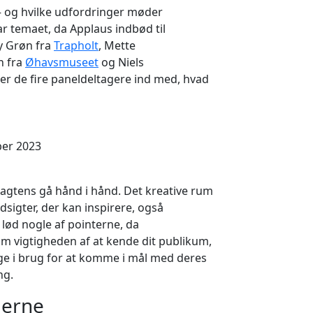
 – og hvilke udfordringer møder
ar temaet, da Applaus indbød til
y Grøn fra
Trapholt
, Mette
n fra
Øhavsmuseet
og Niels
der de fire paneldeltagere ind med, hvad
ber 2023
agtens gå hånd i hånd. Det kreative rum
dsigter, der kan inspirere, også
lød nogle af pointerne, da
om vigtigheden af at kende dit publikum,
age i brug for at komme i mål med deres
ng.
gerne