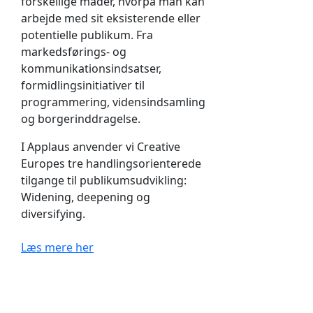
forskellige måder, hvorpå man kan
arbejde med sit eksisterende eller
potentielle publikum. Fra
markedsførings- og
kommunikationsindsatser,
formidlingsinitiativer til
programmering, vidensindsamling
og borgerinddragelse.
I Applaus anvender vi Creative
Europes tre handlingsorienterede
tilgange til publikumsudvikling:
Widening, deepening og
diversifying.
Læs mere her