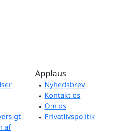
Applaus
lser
Nyhedsbrev
Kontakt os
Om os
versigt
Privatlivspolitik
m af