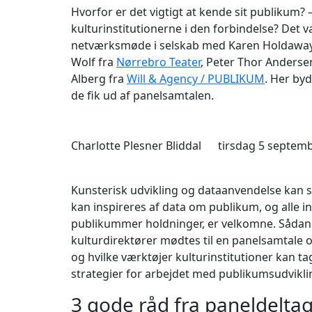
Hvorfor er det vigtigt at kende sit publikum?
kulturinstitutionerne i den forbindelse? Det v
netværksmøde i selskab med Karen Holdawa
Wolf fra
Nørrebro Teater
, Peter Thor Anderse
Alberg fra
Will & Agency / PUBLIKUM
. Her by
de fik ud af panelsamtalen.
Charlotte Plesner Bliddal
tirsdag 5 septem
Kunsterisk udvikling og dataanvendelse kan s
kan inspireres af data om publikum, og alle in
publikummer holdninger, er velkomne. Sådan 
kulturdirektører mødtes til en panelsamtale 
og hvilke værktøjer kulturinstitutioner kan t
strategier for arbejdet med publikumsudvikli
3 gode råd fra paneldelta