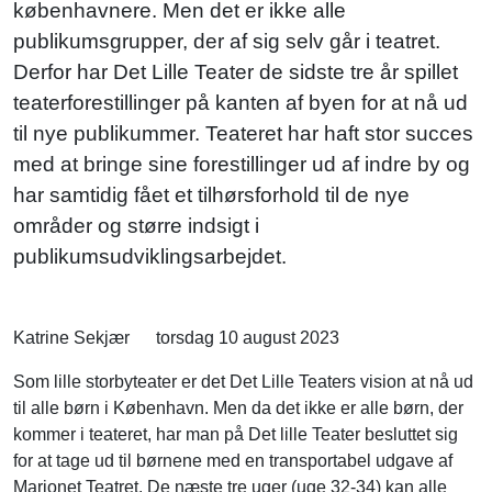
k
ø
benhavnere
. Men det er
ikke
alle
publikumsgrupper
, der
af
sig
selv
g
å
r
i
teatret
.
Derfor
har
Det Lille Teater de
sidste
tre
å
r
spillet
teaterforestillinger
p
å
kanten
af
byen
for at
n
å
ud
til
nye
publikummer
.
Teateret
har
haft
stor
succes
med at
bringe
sine
forestillinger
ud
af
i
ndre
by
og
har
samtidig
f
å
et
et
tilh
ø
rsforhold
til
de nye
omr
å
der
og
st
ø
rre
indsigt
i
publikumsudviklingsarbejde
t
.
Katrine Sekjær
torsdag 10 august 2023
Som lille storbyteater er det Det Lille Teaters vision at nå ud
til alle børn i København. Men da det ikke er alle børn, der
kommer i teateret, har man på Det lille Teater besluttet sig
for at tage ud til børnene med en transportabel udgave af
Marionet Teatret. De næste tre uger (uge 32-34) kan alle