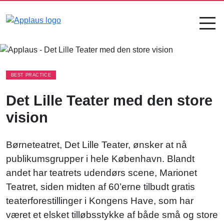
BEST PRACTICE
Det Lille Teater med den store
vision
B
ø
rneteatret
, Det Lille Teater,
ø
nsker
at
n
å
publikumsgrupper
i
hele K
ø
benhavn.
Blandt
andet
har
teatrets
udend
ø
rs
scen
e
,
Marionet
Teatret
,
siden
midten
af
60
’
erne
tilbudt
gratis
teaterforestillinger
i
Kongens Have,
som
har
v
æ
ret
et
elsket
till
ø
bsstykke
af
b
å
de
sm
å
og
store