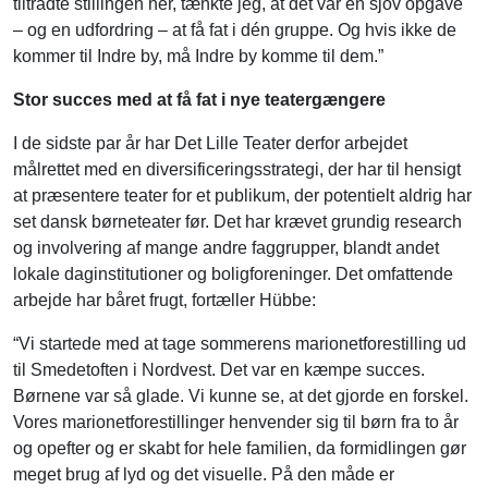
tiltrådte stillingen her, tænkte jeg, at det var en sjov opgave
– og en udfordring – at få fat i dén gruppe. Og hvis ikke de
kommer til Indre by, må Indre by komme til dem.”
Stor succes med at få fat i nye teatergængere
I de sidste par år har Det Lille Teater derfor arbejdet
målrettet med en diversificeringsstrategi, der har til hensigt
at præsentere teater for et publikum, der potentielt aldrig har
set dansk børneteater før. Det har krævet grundig research
og involvering af mange andre faggrupper, blandt andet
lokale daginstitutioner og boligforeninger. Det omfattende
arbejde har båret frugt, fortæller Hübbe:
“Vi startede med at tage sommerens marionetforestilling ud
til Smedetoften i Nordvest. Det var en kæmpe succes.
Børnene var så glade. Vi kunne se, at det gjorde en forskel.
Vores marionetforestillinger henvender sig til børn fra to år
og opefter og er skabt for hele familien, da formidlingen gør
meget brug af lyd og det visuelle. På den måde er