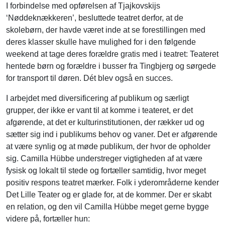
I forbindelse med opførelsen af Tjajkovskijs
‘Nøddeknækkeren’, besluttede teatret derfor, at de
skolebørn, der havde været inde at se forestillingen med
deres klasser skulle have mulighed for i den følgende
weekend at tage deres forældre gratis med i teatret: Teateret
hentede børn og forældre i busser fra Tingbjerg og sørgede
for transport til døren. Dét blev også en succes.
I arbejdet med diversificering af publikum og særligt
grupper, der ikke er vant til at komme i teateret, er det
afgørende, at det er kulturinstitutionen, der rækker ud og
sætter sig ind i publikums behov og vaner. Det er afgørende
at være synlig og at møde publikum, der hvor de opholder
sig. Camilla Hübbe understreger vigtigheden af at være
fysisk og lokalt til stede og fortæller samtidig, hvor meget
positiv respons teatret mærker. Folk i yderområderne kender
Det Lille Teater og er glade for, at de kommer. Der er skabt
en relation, og den vil Camilla Hübbe meget gerne bygge
videre på, fortæller hun: