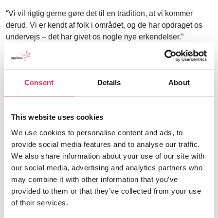
“Vi vil rigtig gerne gøre det til en tradition, at vi kommer
derud. Vi er kendt af folk i området, og de har opdraget os
undervejs – det har givet os nogle nye erkendelser.”
Kulturliv styrkes i fællesskab
Som teaterleder ønsker Camilla Hübbe at styrke arbejdet
Consent
Details
About
med kulturtilbud i yderområderne af København i
samarbejde med andre aktører, både lokale foreninger,
institutioner og andre kulturaktører, for på den måde at være
This website uses cookies
med til at skabe mere kulturliv i de områder. Samtidig er hun
We use cookies to personalise content and ads, to
også selv blevet bevidst om det lokalområde, Det Lille
provide social media features and to analyse our traffic.
Teater ligger i – og at den kultur måske også skal have nye
We also share information about your use of our site with
input. Derfor vil hun gerne på lidt længere sigt invitere børn
our social media, advertising and analytics partners who
og unge, der måske ikke har en teaterbaggrund til at komme
may combine it with other information that you’ve
ind på teateret – for at teateret, der ligger i Indre By, også
provided to them or that they’ve collected from your use
bliver udfordret lidt i sin kulturelle selvforståelse:
of their services.
“Jeg tænker over, om vi kan lave nogle nye tiltag, og for