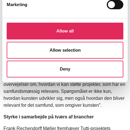
publikum
, som er iværksat af Danske Ensembler, Orkestre
Marketing
og Operainstitutioners (DEOO). Fondens direktør Frank
Rechendorff Møller fortæller om baggrunden for fondens
fokus:
Allow all
“Det er centralt for fonden, at kunsten og kulturen har rum til
at udvikle sig på egne præmisser. Men det er ikke altid nok
at have et højt kunstnerisk niveau i en tid med mange
Allow selection
kulturtilbud og skarp konkurrence om publikum. DEOO’s
initiativ foretager nogle virkelig relevante og professionelle
Deny
overvejelser om, hvordan man kan møde publikum – gerne
et nyt publikum. Det ligger helt parallelt med vores
overvejelser om, hvordan vi kan støtte projekter, som har en
samfundsmæssig relevans. Spørgsmålet er ikke kun,
hvordan kunsten udvikler sig, men også hvordan den bliver
relevant for det samfund, som omgiver kunsten”.
Styrke i samarbejde på tværs af brancher
Frank Rechendorff Møller fremhæver Tutti-projektets