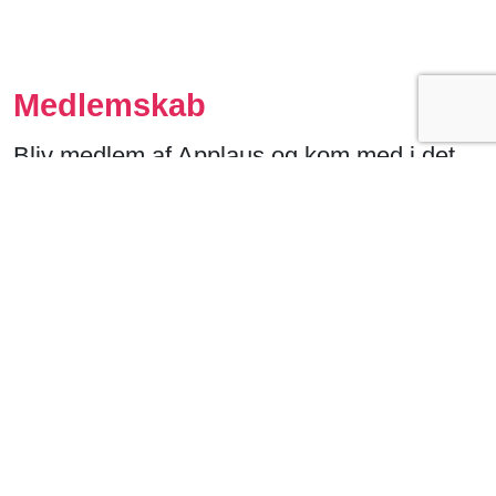
Medlemskab
Bliv medlem af Applaus og kom med i det
faglige fællesskab. Din institution får
adgang til jeres eget publikumsdashboard,
og I får gratis adgang på kurser. Derudover
inviterer vi på eksklusive faglige netværk.
Bliv medlem