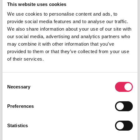
This website uses cookies
We use cookies to personalise content and ads, to
Filip Granlie
torsdag 7 april 2022
provide social media features and to analyse our traffic.
We also share information about your use of our site with
Augustinus Fonden fokuserer i stigende grad på
our social media, advertising and analytics partners who
publikumsudvikling og vidensprojekter, som bidrager til
may combine it with other information that you’ve
varige forandringer. Fonden støtter blandt andet et
provided to them or that they’ve collected from your use
treårigt projekt, der skal hjælpe ti klassiske orkestre og
of their services.
ensembler med publikumsarbejdet. Direktør Frank
Rechendorff Møller beskriver baggrunden for fondens
fokus.
Consent
Necessary
Selection
Publikums afgørende betydning for kunsten blev bøjet i
neon under coronapandemien, som skar kunsten og
publikum fra hinanden. Som en af de største og mest
Preferences
toneangivende fonde for kunst og kultur har Augustinus
Fonden længe haft særligt fokus på publikumsorienterede
Statistics
projekter med støtte til blandt andet det treårige
publikumsudviklingsprojekt
Tutti – musikken tættere på