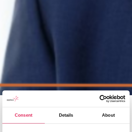
TUTTI
Consent
Details
About
“Det er ikke altid nok at have
et højt kunstnerisk niveau”