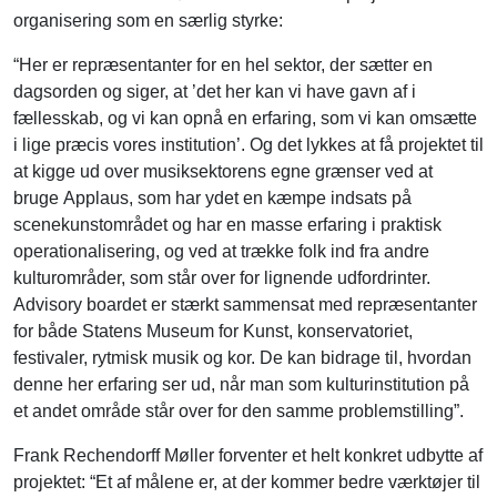
organisering som en særlig styrke:
“Her er repræsentanter for en hel sektor, der sætter en
dagsorden og siger, at ’det her kan vi have gavn af i
fællesskab, og vi kan opnå en erfaring, som vi kan omsætte
i lige præcis vores institution’. Og det lykkes at få projektet til
at kigge ud over musiksektorens egne grænser ved at
bruge Applaus, som har ydet en kæmpe indsats på
scenekunstområdet og har en masse erfaring i praktisk
operationalisering, og ved at trække folk ind fra andre
kulturområder, som står over for lignende udfordrinter.
Advisory boardet er stærkt sammensat med repræsentanter
for både Statens Museum for Kunst, konservatoriet,
festivaler, rytmisk musik og kor. De kan bidrage til, hvordan
denne her erfaring ser ud, når man som kulturinstitution på
et andet område står over for den samme problemstilling”.
Frank Rechendorff Møller forventer et helt konkret udbytte af
projektet: “Et af målene er, at der kommer bedre værktøjer til