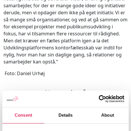
samarbejder, for der er mange gode ideer og initiativer
derude, men vi opdager dem ikke på eget initiativ. Vi er
så mange små organisationer, og ved at gå sammen om
for eksempel projekter med publikumsudvikling i
fokus, har vi tilsammen flere ressourcer til rådighed.
Men det kræver en fælles platform igen a la det
Udviklingsplatformens kontorfællesskab var indtil for
nylig, hvor man har sin daglige gang, så relationer og
samarbejder kan opstå.”
Foto: Daniel Urhøj
Nysgerrig på
publikumsudvikling?
Consent
Details
About
Med abonnementet har du mulighed for at få
mest muligt ud af Applaus’