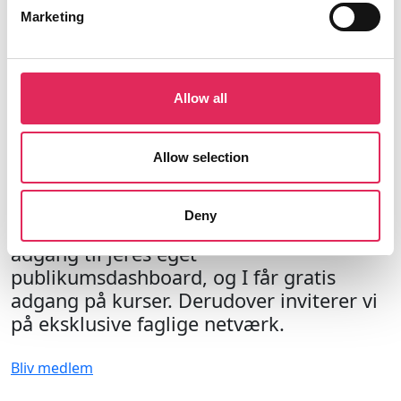
Marketing
Allow all
Allow selection
Medlemskab
Bliv medlem af Applaus og kom med i det
Deny
faglige fællesskab. Din institution får
adgang til jeres eget
publikumsdashboard, og I får gratis
adgang på kurser. Derudover inviterer vi
på eksklusive faglige netværk.
Bliv medlem