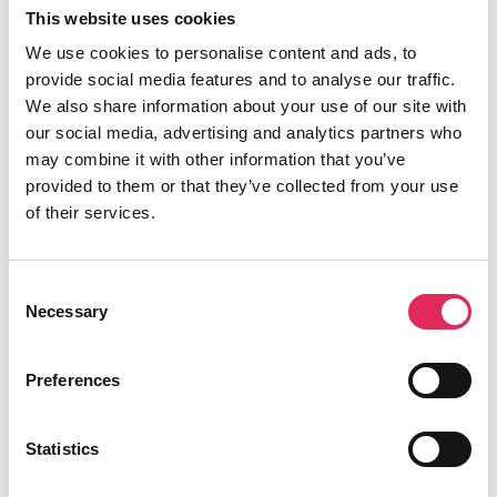
undervisningstilbud og individuelle
This website uses cookies
undersøgelser med fokus på dit
We use cookies to personalise content and ads, to
kernepublikum.
provide social media features and to analyse our traffic.
We also share information about your use of our site with
Læs mere og få abonnement
our social media, advertising and analytics partners who
may combine it with other information that you’ve
provided to them or that they’ve collected from your use
of their services.
Følg Applaus
Consent
Necessary
Selection
Preferences
Læs flere nyheder
Statistics
Se også vores rapporter