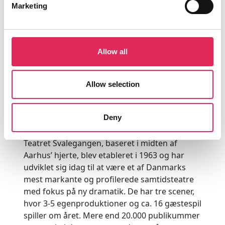
Marketing
indsats med publikumsudvikling?
Vi vil grundlæggende gerne sætte så mange af
samtidens tanker og følelser i bevægelse som muligt –
Allow all
eller sagt på en anden måde: skabe mest mulig
forandring i samfundet, for det er det kunsten er sat i
verden for.
Allow selection
Faktaboks
Deny
Teatret Svalegangen, baseret i midten af
Aarhus’ hjerte, blev etableret i 1963 og har
udviklet sig idag til at være et af Danmarks
mest markante og profilerede samtidsteatre
med fokus på ny dramatik. De har tre scener,
hvor 3-5 egenproduktioner og ca. 16 gæstespil
spiller om året. Mere end 20.000 publikummer