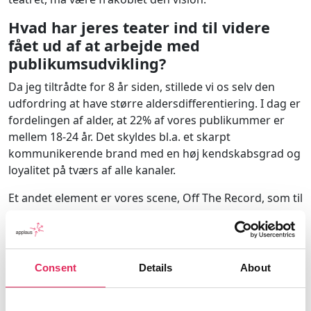
Hvad har jeres teater ind til videre
fået ud af at arbejde med
publikumsudvikling?
Da jeg tiltrådte for 8 år siden, stillede vi os selv den
udfordring at have større aldersdifferentiering. I dag er
fordelingen af alder, at 22% af vores publikummer er
mellem 18-24 år. Det skyldes bl.a. et skarpt
kommunikerende brand med en høj kendskabsgrad og
loyalitet på tværs af alle kanaler.
Et andet element er vores scene, Off The Record, som til
at starte med udelukkende var rettet mod de unge,
men som nu er blevet en scene for alle. Her laver vi
begivenheder, som vi forventer har deres egne
’
crowds’.
Der er blandt andet rollespilsevents, live
Consent
Details
About
podcasts, ateistisk standupcomedy. Håbet er, at flere
får øjnene op for, at de ikke bare bevidstløs