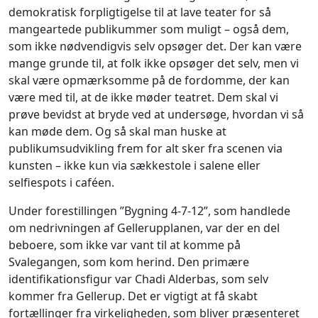
demokratisk forpligtigelse til at lave teater for så
mangeartede publikummer som muligt – også dem,
som ikke nødvendigvis selv opsøger det. Der kan være
mange grunde til, at folk ikke opsøger det selv, men vi
skal være opmærksomme på de fordomme, der kan
være med til, at de ikke møder teatret. Dem skal vi
prøve bevidst at bryde ved at undersøge, hvordan vi så
kan møde dem. Og så skal man huske at
publikumsudvikling frem for alt sker fra scenen via
kunsten – ikke kun via sækkestole i salene eller
selfiespots i caféen.
Under forestillingen ”Bygning 4-7-12”, som handlede
om nedrivningen af Gellerupplanen, var der en del
beboere, som ikke var vant til at komme på
Svalegangen, som kom herind. Den primære
identifikationsfigur var Chadi Alderbas, som selv
kommer fra Gellerup. Det er vigtigt at få skabt
fortællinger fra virkeligheden, som bliver præsenteret