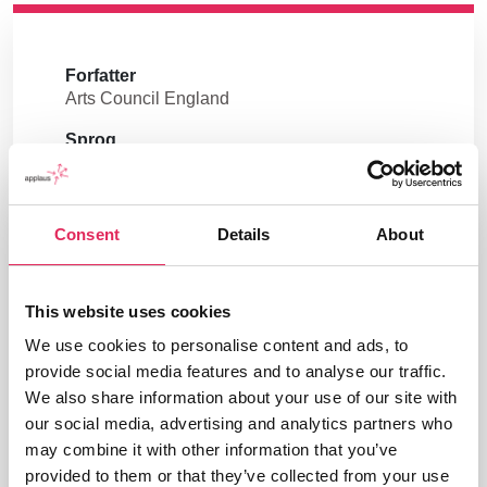
Forfatter
Arts Council England
Sprog
English
Nøgleord
Europæiske projekter
Publikumssegmentering
Consent
Details
About
Branche
This website uses cookies
Kultur
We use cookies to personalise content and ads, to
Udgivelsesår
provide social media features and to analyse our traffic.
Type
We also share information about your use of our site with
Rapport
our social media, advertising and analytics partners who
may combine it with other information that you’ve
Udgiver/forlag
provided to them or that they’ve collected from your use
Arts Council England