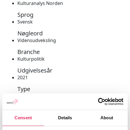
Kulturanalys Norden
Sprog
Svensk
Nøgleord
Vidensudveksling
Branche
Kulturpolitik
Udgivelsesår
2021
Type
Rapport
Udgiver/forlag
Nordisk Ministerråd
Consent
Details
About