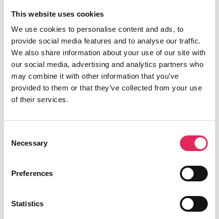
This website uses cookies
We use cookies to personalise content and ads, to
provide social media features and to analyse our traffic.
We also share information about your use of our site with
our social media, advertising and analytics partners who
may combine it with other information that you’ve
provided to them or that they’ve collected from your use
of their services.
Consent
Necessary
Selection
Applaus leverer viden, værktøjer og
undervisning, der hjælper kulturinstitutioner
med at udvikle deres publikumsstrategi i
Preferences
overensstemmelse med deres mission.
Statistics
Det gør vi, for at endnu flere borgere får
mulighed for at møde kunsten og kulturen, og